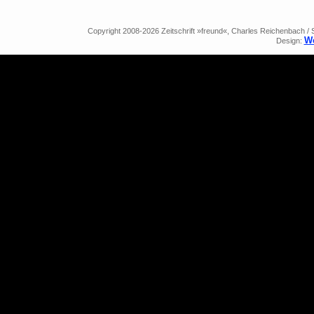
Copyright 2008-2026 Zeitschrift »freund«, Charles Reichenbach / Sch
We
Design: