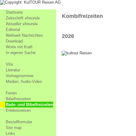
Startseite
Kombifreizeiten
Zeitschrift
»
freund
«
Aktueller
»
freund
«
Editorial
Weltweit Nachrichten
2026
Download
Worte mit Kraft
In eigener Sache
Vita
Literatur
Vortragstermine
Medien: Audio-Video
Ferien
Bibelfreizeiten
Bade- und Bibelfreizeiten
Erlebnisreisen
Bestellformular
Site map
Links